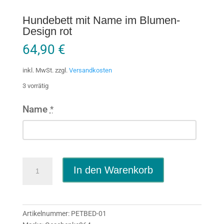
Hundebett mit Name im Blumen-
Design rot
64,90
€
inkl. MwSt.
zzgl.
Versandkosten
3 vorrätig
Name
*
Hundebett
In den Warenkorb
mit
Name
im
Blumen-
Artikelnummer:
PETBED-01
Design