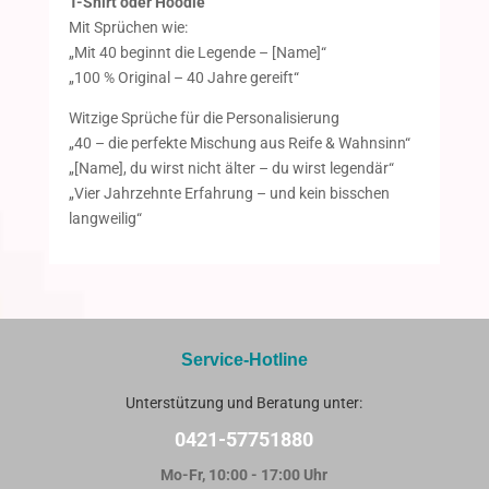
T-Shirt oder Hoodie
Mit Sprüchen wie:
„Mit 40 beginnt die Legende – [Name]“
„100 % Original – 40 Jahre gereift“
Witzige Sprüche für die Personalisierung
„40 – die perfekte Mischung aus Reife & Wahnsinn“
„[Name], du wirst nicht älter – du wirst legendär“
„Vier Jahrzehnte Erfahrung – und kein bisschen
langweilig“
Service-Hotline
Unterstützung und Beratung unter:
0421-57751880
Mo-Fr, 10:00 - 17:00 Uhr