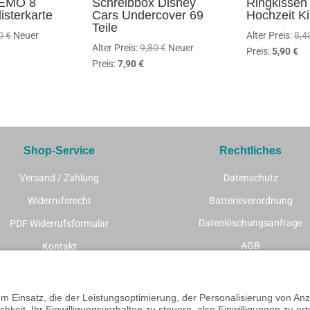
NEMO 8
Schreibbox Disney
Ringkissen 
listerkarte
Cars Undercover 69
Hochzeit K
Teile
Ursprünglicher
40
€
Neuer
Alter Preis:
8,4
Ursprünglicher
Alter Preis:
9,80
€
Neuer
tueller
Preis
Akt
Preis:
5,90
€
Aktueller
Preis
Preis:
7,90
€
eis
war:
Pr
Preis
war:
:
7,40 €
ist:
ist:
9,80 €
90 €.
5,9
7,90 €.
Shop-Service
Rechtliches
Versand / Zahlung
Datenschutz
Widerrufsrecht
Batterieverordnung
Datenlöschungsanfrage
PDF Widerrufsformular
AGB
Kontakt
Impressum
Vertrag widerrufen