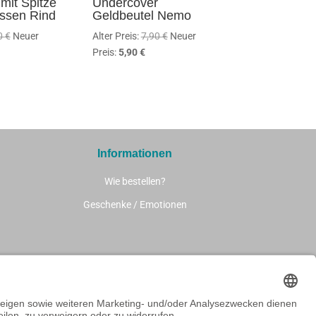
mit Spitze
Undercover
issen Rind
Geldbeutel Nemo
Ursprünglicher
Ursprünglicher
0
€
Neuer
Alter Preis:
7,90
€
Neuer
ueller
Preis
Aktueller
Preis
Preis:
5,90
€
eis
war:
Preis
war:
8,40 €
ist:
7,90 €
0 €.
5,90 €.
Informationen
Wie bestellen?
Geschenke / Emotionen