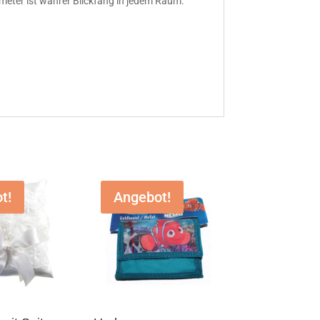
meter ist wahrer Blickfang in jedem Raum.
t!
Angebot!