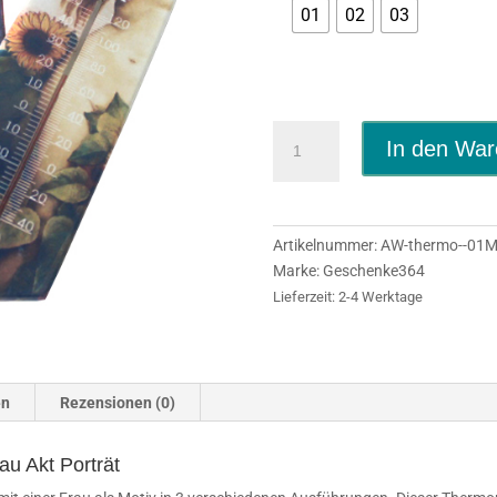
01
02
03
Thermometer
In den War
aus
Holz
mit
Motiv
Artikelnummer:
AW-thermo--01
Frau
Marke:
Geschenke364
Akt
Lieferzeit:
2-4 Werktage
Porträt
Menge
en
Rezensionen (0)
au Akt Porträt