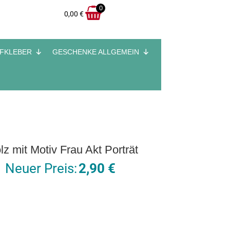
0
0,00
€
UFKLEBER
GESCHENKE ALLGEMEIN
 mit Motiv Frau Akt Porträt
Ursprünglicher
Aktueller
Neuer Preis:
2,90
€
Preis
Preis
war:
ist:
4,60 €
2,90 €.