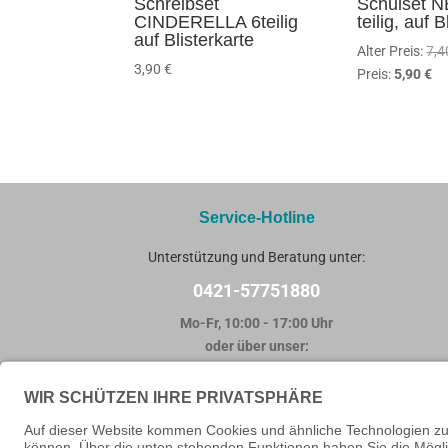
Schreibset
Schulset 
CINDERELLA 6teilig
teilig, auf B
auf Blisterkarte
Alter Preis:
7,
3,90
€
Ak
Preis:
5,90
€
Pr
ist
5,
Service-Hotline
Unterstützung und Beratung unter:
0421-57751880
Mo-Fr, 10:00 - 17:00 Uhr
oder über unser:
Kontaktformular