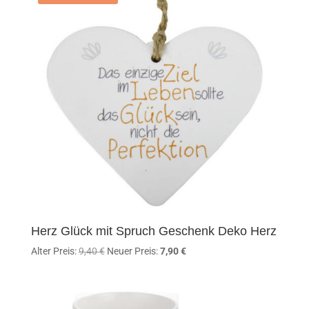
Herz Glück mit Spruch Geschenk Deko Herz
Ursprünglicher
Aktueller
Alter Preis:
9,40
€
Neuer Preis:
7,90
€
Preis
Preis
war:
ist:
9,40 €
7,90 €.