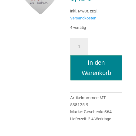
inkl. MwSt.
zzgl.
Versandkosten
4 vorrätig
Herz
Dich
als
In den
Mama
Geschenk
Warenkorb
für
Mama
und
Muttertag
Artikelnummer:
MT-
Menge
538125.9
Marke:
Geschenke364
Lieferzeit:
2-4 Werktage