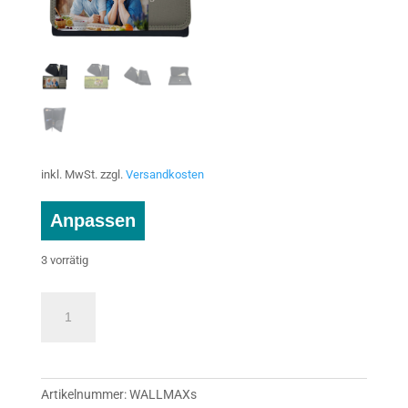
inkl. MwSt.
zzgl.
Versandkosten
Anpassen
3 vorrätig
Geldbeutel
Maxi
mit
Foto
selbst
Artikelnummer:
WALLMAXs
gestalten