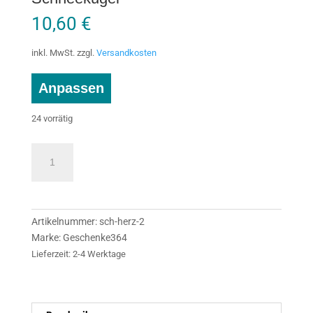
10,60
€
inkl. MwSt.
zzgl.
Versandkosten
Anpassen
24 vorrätig
Fotokugel
Herzen
mit
2
Fotos
Artikelnummer:
sch-herz-2
-
Marke:
Geschenke364
Herz
Lieferzeit:
2-4 Werktage
Schneekugel
Menge