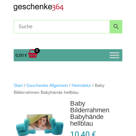
0
0,00
€
Start
/
Geschenke Allgemein
/
Heimdeko
/ Baby
Bilderrahmen Babyhände hellblau
Baby
Bilderrahmen
Babyhände
hellblau
10,40
€