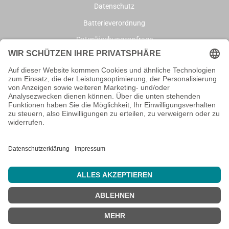
Datenschutz
Batterieverordnung
Datenlöschungsanfrage
AGB
Impressum
Informationen
Wie bestellen?
Geschenke / Emotionen
* Alle Preise inkl. gesetzl. Mehrwertsteuer
zzgl.
Versandkosten
und ggf. Nachnahmegebühren,
0
wenn nicht anders angegeben.